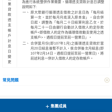
為進行系統整併作業需要，循環透支貸款計息日調整
業
說明如下:
貸
一、
原大眾銀行循環透支借款之計息日為「每月結
款
算一次，並於每月月底滾入原本金」，自合併
透
日起，調整為「每月二十日結算利息乙次，於
支
每月二十一日由銀行自動計入借款人約定存款
帳
帳戶<即借款人約定作為循環借款動支使用之透
戶
支帳戶>，遇假日提前至前一營業日」。
計
二、
合併當月份(即107年1月)之循環透支貸款於當
息
月20日結息後暫不計入，俟合併後次月結息(即
日
107年2月14日，遇假日提前至前一營業日)，將
變
前述利息一併計入借款人約定存款帳戶。
更
常見問題
+
集團成員