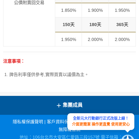
公債附賣回交易
1.850%
1.900%
1.950%
150天
180天
365天
1.950%
2.000%
2.000%
注意事項：
牌告利率僅供參考,實際買賣以議價為主。
+
集團成員
全新元大行動銀行正式改版上線！
隱私權保護聲明
|
客戶資料保密措施
|
宣導連結
|
網站導覽
|
介面更簡潔 操作更直覺 使用更安心
無障礙官網
地址：106台北市大安區仁愛路三段157號 電子信箱：