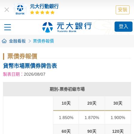
元大行動銀行
安裝
登入
金融看板
票債券報價
票債券報價
貨幣市場票債券牌告表
製表日期：
2026/08/07
期別-票劵初級市場
10天
20天
30天
1.850%
1.870%
1.900%
60天
90天
120天