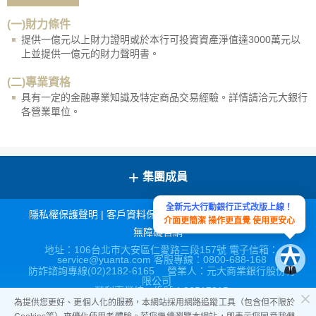
(一)財力條件
提供一億元以上財力證明或於本行可投資資產淨值達3000萬元以
上並提供一億元的財力聲明書。
(二)專業資格
具有一定的金融專業知識及特定商品交易經驗。詳情請洽元大銀行
各營業單位。
+
集團成員
全新元大行動銀行正式改版上線！
隱私權保護聲明
|
客戶資料保密措施
|
宣導連結
|
網站導覽
|
介面更簡潔 操作更直覺 使用更安心
無障礙官網
地址：106台北市大安區仁愛路三段157號 電子信箱：
service@yuanta.com 客服專線：0800-688-168
防詐諮詢專線(02)2182-6165 營業人：元大商業銀行股份有
限公司
營利事業統一編號：86517315
為提供您更好、更個人化的服務，本網站採用網路追蹤工具（包含但不限於