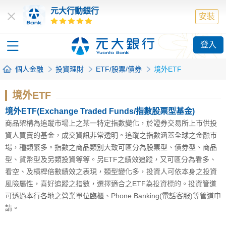
元大行動銀行
安裝
登入
個人金融
投資理財
ETF/股票/債券
境外ETF
境外ETF
境外ETF(Exchange Traded Funds/指數股票型基金)
商品架構為追蹤市場上之某一特定指數變化，於證券交易所上市供投
資人買賣的基金，成交資訊非常透明。追蹤之指數涵蓋全球之金融市
場，種類繁多。指數之商品類別大致可區分為股票型、債券型、商品
型、貨幣型及另類投資等等。另ETF之績效追蹤，又可區分為看多、
看空、及槓桿倍數績效之表現，類型變化多，投資人可依本身之投資
風險屬性，喜好追蹤之指數，選擇適合之ETF為投資標的。投資管道
可透過本行各地之營業單位臨櫃、Phone Banking(電話客服)等管道申
請。