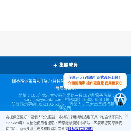
+
集團成員
全新元大行動銀行正式改版上線！
隱私權保護聲明
|
客戶資料保密措施
|
宣導連結
|
網站導覽
|
介面更簡潔 操作更直覺 使用更安心
無障礙官網
地址：106台北市大安區仁愛路三段157號 電子信箱：
service@yuanta.com 客服專線：0800-688-168
防詐諮詢專線(02)2182-6165 營業人：元大商業銀行股份有
限公司
營利事業統一編號：86517315
為提供您更好、更個人化的服務，本網站採用網路追蹤工具（包含但不限於
Cookies等）來優化使用者體驗。若您繼續瀏覽本網站，即表示您同意我們
使用Cookies技術，更多相關資訊請參閱
隱私權保護聲明
。