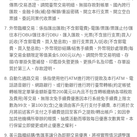
傳票/交易憑證、調閱臺幣交易明細、無摺存款對帳單、國內跨行
匯款、金融卡換(補)發/解鎖/重設密碼、開立本行支票、開立空白
票據、委託同業代收票據。
外幣臨櫃交易：係指匯出匯款(不含郵電費)-電匯/票匯/票匯止付/匯
往本行OBU/匯往本行DBU、匯入匯款、光票(不含旅行支票)買入/
託收(不含郵電費、買入墊息款)、旅行支票買入/託收(不含郵電
費、買入墊息款)、外幣現鈔結購/結售手續費、外幣現鈔處理費(每
筆交易金額限定等值美金5,000元以內)、調閱外幣交易明細、存
摺/存單掛失暨補發、印鑑掛失暨更換、更換戶名及印鑑、存單設
質於第三人、存款證明。
自動化通路交易 : 係指使用他行ATM進行跨行提款及本行ATM、電
話語音銀行、網路銀行、或行動銀行進行跨行臺幣轉帳(約定帳號
轉帳限定單筆金額新臺幣200萬元以內且不包含轉帳繳納各項稅款
及費用)等交易，無限次免手續費優惠因本行系統免手續費上限次
數為99次，第100次(含)之後須由客戶先行支付手續費, 本行將於次
月將前述客戶支付之手續費退回至客戶之提款/轉出帳戶；如因參
加其他機構所舉辦的贈獎、抽獎活動而導致每日優惠次數異常，本
行保留立即變更或終止優惠之權利。
美元臨櫃結購/售匯率讓分為即期交易優惠，將視實際情況調整匯