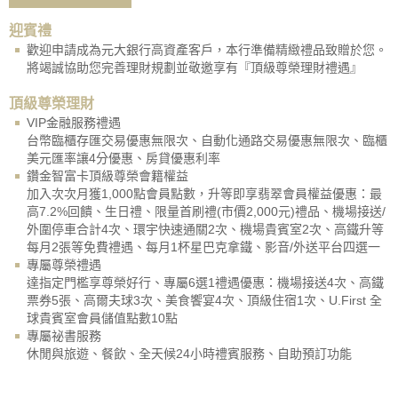
迎賓禮
歡迎申請成為元大銀行高資產客戶，本行準備精緻禮品致贈於您。
將竭誠協助您完善理財規劃並敬邀享有『頂級尊榮理財禮遇』
頂級尊榮理財
VIP金融服務禮遇
台幣臨櫃存匯交易優惠無限次、自動化通路交易優惠無限次、臨櫃
美元匯率讓4分優惠、房貸優惠利率
鑽金智富卡頂級尊榮會籍權益
加入次次月獲1,000點會員點數，升等即享翡翠會員權益優惠：最
高7.2%回饋、生日禮、限量首刷禮(市價2,000元)禮品、機場接送/
外圍停車合計4次、環宇快速通關2次、機場貴賓室2次、高鐵升等
每月2張等免費禮遇、每月1杯星巴克拿鐵、影音/外送平台四選一
專屬尊榮禮遇
達指定門檻享尊榮好行、專屬6選1禮遇優惠：機場接送4次、高鐵
票券5張、高爾夫球3次、美食饗宴4次、頂級住宿1次、U.First 全
球貴賓室會員儲值點數10點
專屬祕書服務
休閒與旅遊、餐飲、全天候24小時禮賓服務、自助預訂功能