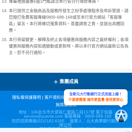
專屬禮遇優惠6選1門檻請洽本行各分行理財專員。
本行提供之金融商品及服務所發生之紛爭處理程序及申訴管道，請
您撥打免費客服專線0800-688-168或至本行官方網站「客服專
區」留言。本行將確切蒐集資料，善盡調查之責，並提出具體回
應。
本行保留變更、解釋及終止各項優惠與服務內容之最終權利；各項
優惠與服務內容如遇變動或更新時，將以本行官方網站最新公告為
主，恕不另行通知。
+
集團成員
全新元大行動銀行正式改版上線！
隱私權保護聲明
|
客戶資料保密措施
|
宣導連結
|
網站導覽
|
介面更簡潔 操作更直覺 使用更安心
無障礙官網
地址：106台北市大安區仁愛路三段157號 電子信箱：
service@yuanta.com 客服專線：0800-688-168
防詐諮詢專線(02)2182-6165 營業人：元大商業銀行股份有
限公司
營利事業統一編號：86517315