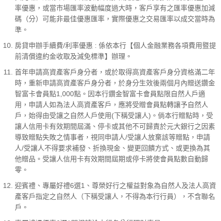
率優惠，或當市場匯率波動幅度過大時，客戶享有之匯率優惠加減
碼（分）可能非最佳優惠匯率，實際優惠之交易匯率以成交當時為
準。
房貸申辦手續費/利率優惠 : 係依本行【個人金融業務各項費用暨提
前清償違約金收取及減免標準】辦理。
首年申請高資產客戶身分者，或於取得高資產客戶身分資格滿二年
時，重新申請高資產客戶身分者，於身分生效後兩個月內贈送鑽金
智富卡會員點1,000點。因本行鑽金智富卡會員點限自然人戶適
用，申請人如為法人高資產客戶，應將受贈會員點轉讓予自然人
戶，始得由受讓之自然人戶使用(下稱受讓人)。倘本行贈點時，受
讓人信用卡有效期間屆滿、停卡或其他不可歸責於元大銀行之因素
導致贈點失敗之情事者，視同申請人/受讓人放棄該等贈點，申請
人/受讓人不得要求補發、折換現金、變更回饋方式、或更換為其
他贈品。受讓人信用卡有效期間屆期或停卡將使會員點數自動歸
零。
迎賓禮、專屬好禮6選1、尊榮好行之權益對象為自然人及法人高資
產客戶指定之自然人（下稱受讓人，不得為本行行員），不含聯名
戶。