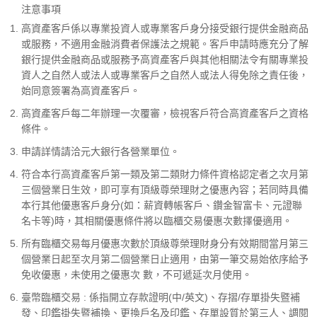
注意事項
高資產客戶係以專業投資人或專業客戶身分接受銀行提供金融商品
或服務，不適用金融消費者保護法之規範。客戶申請時應充分了解
銀行提供金融商品或服務予高資產客戶與其他相關法令有關專業投
資人之自然人或法人或專業客戶之自然人或法人得免除之責任後，
始同意簽署為高資產客戶。
高資產客戶每二年辦理一次覆審，檢視客戶符合高資產客戶之資格
條件。
申請詳情請洽元大銀行各營業單位。
符合本行高資產客戶第一類及第二類財力條件資格認定者之次月第
三個營業日生效，即可享有頂級尊榮理財之優惠內容；若同時具備
本行其他優惠客戶身分(如：薪資轉帳客戶、鑽金智富卡、元證聯
名卡等)時，其相關優惠條件將以臨櫃交易優惠次數擇優適用。
所有臨櫃交易每月優惠次數於頂級尊榮理財身分有效期間當月第三
個營業日起至次月第二個營業日止適用，由第一筆交易始依序給予
免收優惠，未使用之優惠次 數，不可遞延次月使用。
臺幣臨櫃交易 : 係指開立存款證明(中/英文)、存摺/存單掛失暨補
發、印鑑掛失暨補換、更換戶名及印鑑、存單設質於第三人、調閱