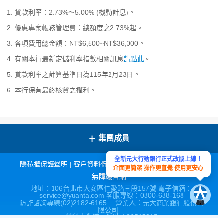
貸款利率：2.73%～5.00% (機動計息)。
優惠專案帳務管理費：總額度之2.73%起。
各項費用總金額：NT$6,500~NT$36,000。
有關本行最新定儲利率指數相關訊息
請點此
。
貸款利率之計算基準日為115年2月23日。
本行保有最終核貸之權利。
+
集團成員
全新元大行動銀行正式改版上線！
隱私權保護聲明
|
客戶資料保密措施
|
宣導連結
|
網站導覽
|
介面更簡潔 操作更直覺 使用更安心
無障礙官網
地址：106台北市大安區仁愛路三段157號 電子信箱：
service@yuanta.com 客服專線：0800-688-168
防詐諮詢專線(02)2182-6165 營業人：元大商業銀行股份有
限公司
營利事業統一編號：86517315