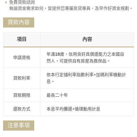
免費貸款諮詢
無論資金需求如何，皆提供您專屬房貸專員，及早作好資金規劃。
貸款內容
項目
內容
年滿
18
歲，信用良好具償還能力之本國自
申請資格
然人，可提供自有房屋為擔保品。
依本行定儲利率指數利率+加碼利率機動計
貸款利率
息。
貸款期限
最長二十年
還款方式
本息平均攤還+循環動用計息
注意事項