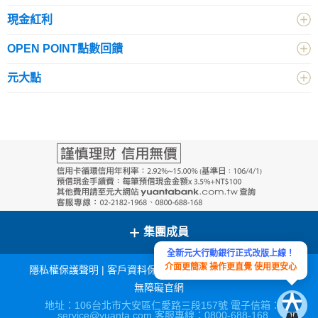
現金紅利
OPEN POINT點數回饋
元大點
+
集團成員
全新元大行動銀行正式改版上線！
介面更簡潔 操作更直覺 使用更安心
隱私權保護聲明
|
客戶資料保密措施
|
宣導連結
|
網站導覽
|
無障礙官網
地址：106台北市大安區仁愛路三段157號 電子信箱：
service@yuanta.com 客服專線：0800-688-168