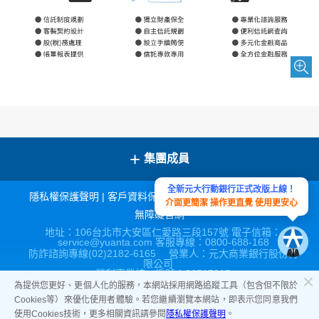
+
集團成員
全新元大行動銀行正式改版上線！
隱私權保護聲明
|
客戶資料保密措施
|
宣導連結
|
網站導覽
|
介面更簡潔 操作更直覺 使用更安心
無障礙官網
地址：106台北市大安區仁愛路三段157號 電子信箱：
service@yuanta.com 客服專線：0800-688-168
防詐諮詢專線(02)2182-6165 營業人：元大商業銀行股份有
限公司
營利事業統一編號：86517315
為提供您更好、更個人化的服務，本網站採用網路追蹤工具（包含但不限於
Cookies等）來優化使用者體驗。若您繼續瀏覽本網站，即表示您同意我們
使用Cookies技術，更多相關資訊請參閱
隱私權保護聲明
。