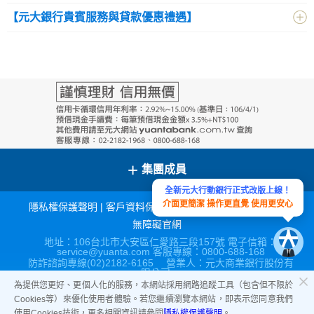
【元大銀行貴賓服務與貸款優惠禮遇】
+
集團成員
全新元大行動銀行正式改版上線！
介面更簡潔 操作更直覺 使用更安心
隱私權保護聲明
|
客戶資料保密措施
|
宣導連結
|
網站導覽
|
無障礙官網
地址：106台北市大安區仁愛路三段157號 電子信箱：
service@yuanta.com 客服專線：0800-688-168
防詐諮詢專線(02)2182-6165 營業人：元大商業銀行股份有
限公司
營利事業統一編號：86517315
為提供您更好、更個人化的服務，本網站採用網路追蹤工具（包含但不限於
Cookies等）來優化使用者體驗。若您繼續瀏覽本網站，即表示您同意我們
使用Cookies技術，更多相關資訊請參閱
隱私權保護聲明
。