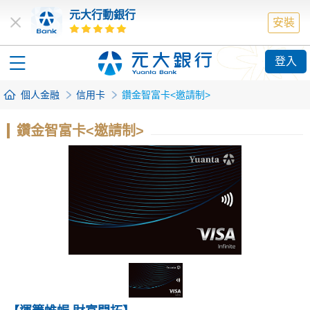
元大行動銀行
安裝
登入
個人金融
信用卡
鑽金智富卡<邀請制>
鑽金智富卡<邀請制>