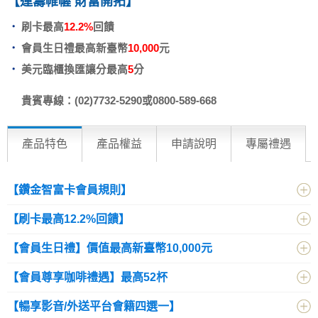
【運籌帷幄 財富開拓】
刷卡最高
12.2%
回饋
會員生日禮最高新臺幣
10,000
元
美元臨櫃換匯讓分最高
5
分
貴賓專線：(02)7732-5290或0800-589-668
產品特色
產品權益
申請說明
專屬禮遇
【鑽金智富卡會員規則】
【刷卡最高12.2%回饋】
【會員生日禮】價值最高新臺幣10,000元
【會員尊享咖啡禮遇】最高52杯
【暢享影音/外送平台會籍四選一】