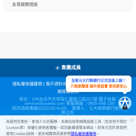
友善服務措施
+
集團成員
全新元大行動銀行正式改版上線！
隱私權保護聲明
|
客戶資料保密措施
|
宣導連結
|
網站導覽
|
介面更簡潔 操作更直覺 使用更安心
無障礙官網
地址：106台北市大安區仁愛路三段157號 電子信箱：
service@yuanta.com 客服專線：0800-688-168
防詐諮詢專線(02)2182-6165 營業人：元大商業銀行股份有
限公司
營利事業統一編號：86517315
為提供您更好、更個人化的服務，本網站採用網路追蹤工具（包含但不限於
Cookies等）來優化使用者體驗。若您繼續瀏覽本網站，即表示您同意我們
使用Cookies技術，更多相關資訊請參閱
隱私權保護聲明
。