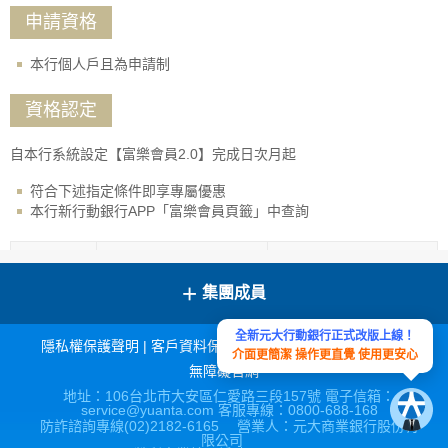
申請資格
本行個人戶且為申請制
資格認定
自本行系統設定【富樂會員2.0】完成日次月起
符合下述指定條件即享專屬優惠
本行新行動銀行APP「富樂會員頁籤」中查詢
指標
指定基金扣款
新增存款均額
+
集團成員
首次成
啟動:於本行前一個月
為富樂
新申購任一筆指定基
全新元大行動銀行正式改版上線！
隱私權保護聲明
|
客戶資料保密措施
|
宣導連結
|
網站導覽
|
於本行前一個月【臺
介面更簡潔 操作更直覺 使用更安心
高級會
金且成功扣款新臺幣
外幣存款均額】大於
無障礙官網
員
1000元以上。
【基期均額】達新臺
地址：106台北市大安區仁愛路三段157號 電子信箱：
service@yuanta.com 客服專線：0800-688-168
幣100萬元以上~未達
持續或
防詐諮詢專線(02)2182-6165 營業人：元大商業銀行股份有
300萬元(折合等值新
啟動後次月起:每月持
限公司
成為富