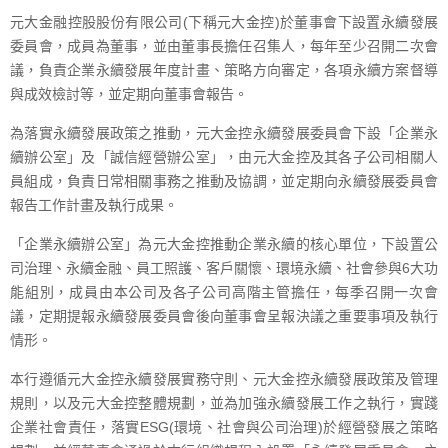
元大金融控股股份有限公司(下稱元大金控)於董事會下設置永續發展
委員會，成員為董事，並由董事長擔任召集人，每年至少召開二次會
議，負責企業永續發展年度計畫、策略方向審定，各項永續方案督導
與成效檢討等，並定期向董事會報告。
為落實永續發展政策之推動，元大金控永續發展委員會下設「企業永
續辦公室」及「誠信經營辦公室」，由元大金控及其各子公司相關人
員組成，負責日常相關事務之推動及協調，並定期向永續發展委員會
報告工作計畫及執行成果。
「企業永續辦公室」為元大金控推動企業永續的核心單位，下設置公
司治理、永續金融、員工照護、客戶關懷、環境永續、社會參與6大功
能組別，成員由本公司及各子公司高階主管擔任，每季召開一次會
議，定期提報永續發展委員會後向董事會呈報決議之重要事項及執行
情形。
本行遵循元大金控永續發展實務守則、元大金控永續發展政策及管理
規則，以及元大金控整體規劃，並為加強永續發展工作之執行，實踐
企業社會責任，落實ESG(環境、社會與公司治理)於經營發展之策略