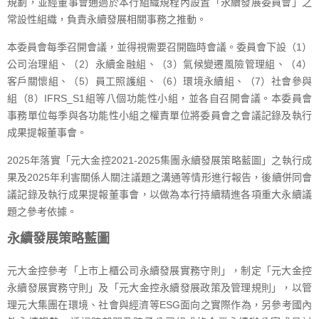
規劃，並經董事會通過於本行組織規程內設置「永續發展委員會」之
常設性組織，負責永續發展相關事務之推動。
本委員會每季召開會議，並得視需要召開臨時會議。委員會下設（1）
公司治理組、（2）永續金融組、（3）氣候變遷風險管理組、（4）
客戶關懷組、（5）員工照護組、（6）環境永續組、（7）社會參與
組（8）IFRS_S1組等八個功能性小組，並各自召開會議。本委員會
事務單位每季與各功能性小組之權責單位將委員會之會議記錄及執行
成果提報董事會。
2025年落實「元大金控2021-2025集團永續發展策略藍圖」之執行成
果及2025年利害關係人關注議題之溝通等情形進行報告，後續併同會
議記錄及執行成果提報董事會，以做為本行持續精進各項重大永續議
題之參考依據。
永續發展策略藍圖
元大金控參考「上市上櫃公司永續發展實務守則」，制定「元大金控
永續發展實務守則」及「元大金控永續發展政策及管理規則」，以管
理元大集團在環境、社會與經濟等ESG面向之實際作為，另參考國內