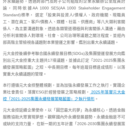
外永續趨勢，透過跨部門及跨子公司組成的企業永續辦公室成員討
論，同時依據AA 1000 SES(AA 1000 Stakeholder Engagement
Standard)標準， 選定「股東與投資人/債權人、政府機關、現職員
工、潛在員工、客戶/債務人、媒體、社區、供應商」等八大類利害關
係人，為主要溝通對象，透過各類管道積極與利害關係人溝通，藉由
分析利害關係人對環境、社會、公司治理等議題之關注程度，並經內
部高階主管檢視各議題對本業營運之影響，鑑別出重大永續議題。
元大金控後續參考聯合國永續發展目標(SDGs)及集團營運發展方向鑑
別出元大金控重大主題共17項議題，並據此訂定「2021-2025集團永
續發展策略藍圖」之短、中長期目標，每年追蹤目標達成情形，以落
實重大永續議題的管理。
本行遵循元大金控整體規劃，並為加強永續發展工作之執行，實踐企
業社會責任，落實ESG於經營發展之策略規劃，
2025年落實元大金
控「2021-2025集團永續發展策略藍圖」之執行情形
。
元大金控延續企業使命，以「圓您最大的夢」為永續核心，透過金融
服務協助大眾實現夢想。觀察國內外永續發展趨勢，永續金融是不可
或缺的支持力量， 在新一期的五年計畫「2026-2030集團永續發展策