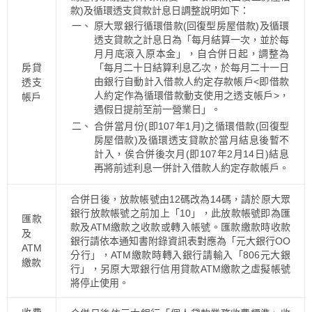
款)及循環透支貸款計息日調整說明如下：
一、
原大眾銀行循環借款(回復型房屋借款)及循環
透支貸款之計息日為「每月結算一次，並於每
月月底滾入原本金」，自合併日起，調整為
房貸
「每月二十日結算利息乙次，於每月二十一日
由銀行自動計入借款人約定存款帳戶<即借款
透支
人約定作為循環借款動支使用之透支帳戶>，
帳戶
遇假日提前至前一營業日」。
二、
合併當月份(即107年1月)之循環借款(回復型
房屋借款)及循環透支貸款於當月結息後暫不
計入，俟合併後次月(即107年2月14日)結息
再將前述利息一併計入借款人約定存款帳戶。
合併日後，放款帳號由12碼改為14碼，請於原大眾
銀行放款帳號之前加上「10」，此放款帳號即為匯
匯款
款及ATM繳款之收款或轉入帳號。匯款繳款時收款
及
銀行請依本通知書附錄資訊表對應為「元大銀行OO
ATM
分行」，ATM繳款時轉入銀行請輸入「806元大銀
繳款
行」，另原大眾銀行信用貸款ATM繳款之虛擬帳號
將停止使用。