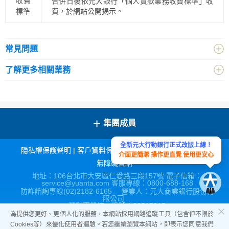
收費
合併日後依元大銀行「個人貸款業務收費標準」收
標準
費，於網站公開揭示。
常見問題
了解更多相關業務
+
集團成員
全新元大行動銀行正式改版上線！
隱私權保護聲明
|
客戶資料保密措施
|
宣導連結
|
網站導覽
|
介面更簡潔 操作更直覺 使用更安心
無障礙官網
地址：106台北市大安區仁愛路三段157號 電子信箱：
service@yuanta.com 客服專線：0800-688-168
防詐諮詢專線(02)2182-6165 營業人：元大商業銀行股份有
限公司
營利事業統一編號：86517315
為提供您更好、更個人化的服務，本網站採用網路追蹤工具（包含但不限於
Cookies等）來優化使用者體驗。若您繼續瀏覽本網站，即表示您同意我們