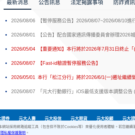
最新消息
公告訊息
法定揭露事項
防詐資訊
2026/08/06
【暫停服務公告】2026/08/07~2026/08/1
2026/08/01
【公告】配合國家通訊傳播委員會辦理2026城
2026/05/04
【重要通知】本行將於2026年7月31日終止
2026/08/07
【Fast-id驗證暫停服務公告】
2026/05/01
本行「松江分行」將於2026/6/1(一)遷址
動化通路換匯優惠
官方社群服務
2026/08/07
「元大行動銀行」iOS最低支援版本調整公告 (iO
大證券
元大人壽
元大投信
元大期貨
元大投顧
元大證
網站採用網路追蹤工具（包含但不限於Cookies等）來優化使用者體驗。若您繼
閱
隱私權保護聲明
。
地址：106台北市大安區仁愛路三段157號 電子信箱：service@