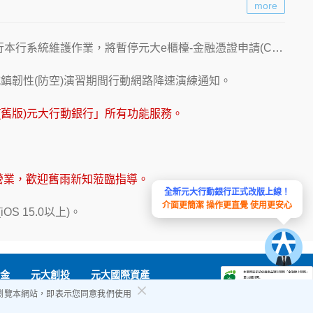
more
0進行本行系統維護作業，將暫停元大e櫃檯-金融憑證申請(C3)服務。
鎮韌性(防空)演習期間行動網路降速演練通知。
「(舊版)元大行動銀行」所有功能服務。
繼續營業，歡迎舊雨新知蒞臨指導。
帳號
隨時隨地 理財零距離
全新元大行動銀行正式改版上線！
介面更簡潔 操作更直覺 使用更安心
S 15.0以上)。
金
元大創投
元大國際資產
續瀏覽本網站，即表示您同意我們使用
yuanta.com 客服專線：0800-688-168