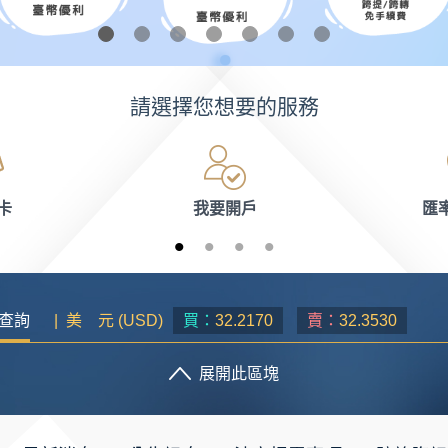
請選擇您想要的服務
卡
我要開戶
匯
查詢
| 美 元 (USD)
32.2170
32.3530
展開此區塊