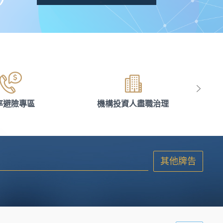
率避險專區
機構投資人盡職治理
其他牌告