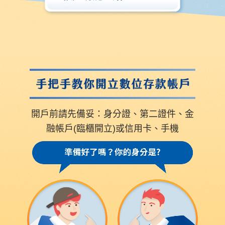
開戶前請先備妥：身分證、第二證件、金
融帳戶(臨櫃開立)或信用卡、手機