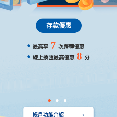
存款優惠
7
$100
最高享
次跨轉優惠
回饋金
8
線上換匯最高優惠
分
帳戶功能介紹