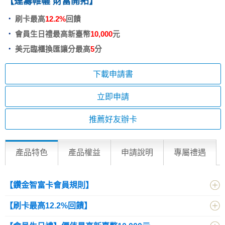
【運籌帷幄 財富開拓】
刷卡最高
12.2%
回饋
會員生日禮最高新臺幣
10,000
元
美元臨櫃換匯讓分最高
5
分
下載申請書
立即申請
推薦好友辦卡
產品特色
產品權益
申請說明
專屬禮遇
【鑽金智富卡會員規則】
【刷卡最高12.2%回饋】