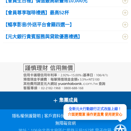
【會員生日禮】價值最高新臺幣10,000元
【會員尊享咖啡禮遇】最高52杯
【暢享影音/外送平台會籍四選一】
【元大銀行貴賓服務與貸款優惠禮遇】
+
集團成員
全新元大行動銀行正式改版上線！
介面更簡潔 操作更直覺 使用更安心
隱私權保護聲明
|
客戶資料保密措施
|
宣導連結
|
網站導覽
|
無障礙官網
地址：106台北市大安區仁愛路三段157號 電子信箱：