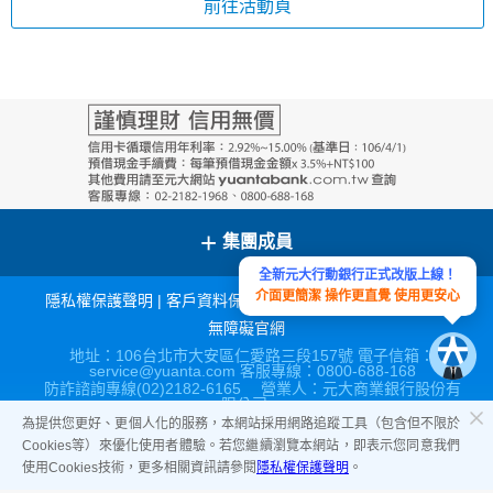
前往活動頁
+
集團成員
全新元大行動銀行正式改版上線！
介面更簡潔 操作更直覺 使用更安心
隱私權保護聲明
|
客戶資料保密措施
|
宣導連結
|
網站導覽
|
無障礙官網
地址：106台北市大安區仁愛路三段157號 電子信箱：
service@yuanta.com 客服專線：0800-688-168
防詐諮詢專線(02)2182-6165 營業人：元大商業銀行股份有
限公司
營利事業統一編號：86517315
為提供您更好、更個人化的服務，本網站採用網路追蹤工具（包含但不限於
Cookies等）來優化使用者體驗。若您繼續瀏覽本網站，即表示您同意我們
使用Cookies技術，更多相關資訊請參閱
隱私權保護聲明
。