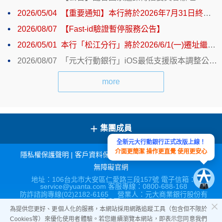
2026/05/04
【重要通知】本行將於2026年7月31日終止「(舊版)元大行動銀行」所有功能服務。
2026/08/07
【Fast-id驗證暫停服務公告】
2026/05/01
本行「松江分行」將於2026/6/1(一)遷址繼續營業，歡迎舊雨新知蒞臨指導。
2026/08/07
「元大行動銀行」iOS最低支援版本調整公告 (iOS 15.0以上)。
more
+
集團成員
全新元大行動銀行正式改版上線！
介面更簡潔 操作更直覺 使用更安心
隱私權保護聲明
|
客戶資料保密措施
|
宣導連結
|
網站導覽
|
無障礙官網
地址：106台北市大安區仁愛路三段157號 電子信箱：
service@yuanta.com 客服專線：0800-688-168
防詐諮詢專線(02)2182-6165 營業人：元大商業銀行股份有
限公司
營利事業統一編號：86517315
為提供您更好、更個人化的服務，本網站採用網路追蹤工具（包含但不限於
Cookies等）來優化使用者體驗。若您繼續瀏覽本網站，即表示您同意我們