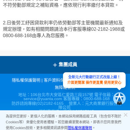
不符勞動部規定之補貼資格，應依現行利率繳付本貸款。
2.日後勞工紓困貸款利率仍依勞動部等主管機關最新通知及
規定辦理，如有相關問題請洽本行客服專線02-2182-1988或
0800-688-168由專人為您服務。
+
集團成員
全新元大行動銀行正式改版上線！
隱私權保護聲明
|
客戶資料保密措施
|
宣導連結
|
網站導覽
|
介面更簡潔 操作更直覺 使用更安心
無障礙官網
地址：106台北市大安區仁愛路三段157號 電子信箱：
service@yuanta.com 客服專線：0800-688-168
防詐諮詢專線(02)2182-6165 營業人：元大商業銀行股份有
限公司
營利事業統一編號：86517315
為提供您更好、更個人化的服務，本網站採用網路追蹤工具（包含但不限於
Cookies等）來優化使用者體驗。若您繼續瀏覽本網站，即表示您同意我們
使用Cookies技術，更多相關資訊請參閱
隱私權保護聲明
。