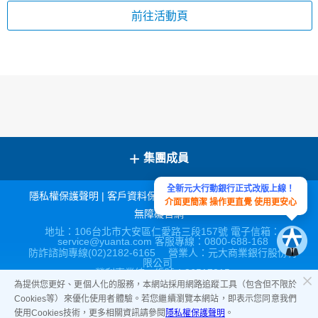
前往活動頁
+
集團成員
全新元大行動銀行正式改版上線！
隱私權保護聲明
|
客戶資料保密措施
|
宣導連結
|
網站導覽
|
介面更簡潔 操作更直覺 使用更安心
無障礙官網
地址：106台北市大安區仁愛路三段157號 電子信箱：
service@yuanta.com 客服專線：0800-688-168
防詐諮詢專線(02)2182-6165 營業人：元大商業銀行股份有
限公司
營利事業統一編號：86517315
為提供您更好、更個人化的服務，本網站採用網路追蹤工具（包含但不限於
Cookies等）來優化使用者體驗。若您繼續瀏覽本網站，即表示您同意我們
使用Cookies技術，更多相關資訊請參閱
隱私權保護聲明
。