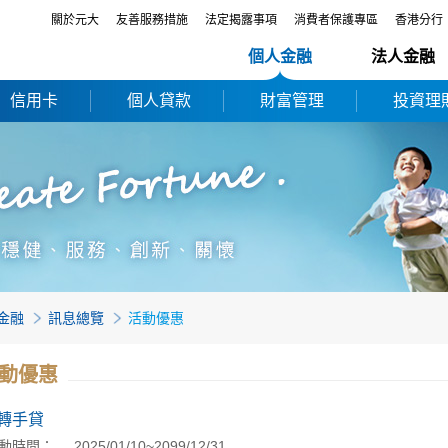
關於元大
友善服務措施
法定揭露事項
消費者保護專區
香港分行
個人金融
法人金融
信用卡
個人貸款
財富管理
投資理
金融
訊息總覽
活動優惠
動優惠
轉手貸
動時間：
2025/01/10~2099/12/31