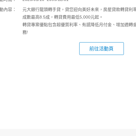
動內容：
元大銀行龍頭轉手貸，貸您迎向美好未來，房屋貸款轉貸利率最
成數最高8.5成，轉貸費用最低5,000元起。
轉貸專案優點包含超優質利率、有感降低月付金、增加週轉
務!
前往活動頁