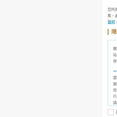
您所
集、
聲明
隱
親
站
保
一
當
服
但
行
請
法