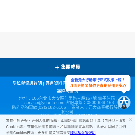
+
集團成員
全新元大行動銀行正式改版上線！
隱私權保護聲明
|
客戶資料保密措施
|
宣導連結
|
網站導覽
|
介面更簡潔 操作更直覺 使用更安心
無障礙官網
地址：106台北市大安區仁愛路三段157號 電子信箱：
service@yuanta.com 客服專線：0800-688-168
防詐諮詢專線(02)2182-6165 營業人：元大商業銀行股份有
限公司
營利事業統一編號：86517315
為提供您更好、更個人化的服務，本網站採用網路追蹤工具（包含但不限於
Cookies等）來優化使用者體驗。若您繼續瀏覽本網站，即表示您同意我們
使用Cookies技術，更多相關資訊請參閱
隱私權保護聲明
。