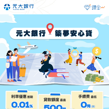
元
讓家
貸款額度最高
優惠利率
手
500萬
首期0.01%起
0