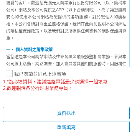
親愛的客戶，歡迎您光臨元大商業銀行股份有限公司（以下簡稱本
公司）網站及本公司提供之APP（以下合稱網站），為了讓您能夠
安心的使用本公司網站為您提供的各項服務，對於您個人的隱私
權，本公司會絕對尊重並嚴格保護，我們在此向您說明本公司網站
的隱私權保護政策，以及我們對您所提供任何資料的絕對保護與尊
重。
一、 個人資料之蒐集政策
當您透過本公司網站申請及往來各項金融服務暨相關業務、參與本
公司線上活動、網路調查、加入會員或其他相關服務時，因服務性
質的不同，本公司可能會請您提供姓名、身分證字號、住址、電
我已閱讀並同意上述事項
話、電子信箱、生物特徵(包含但不限於臉部、指紋等)或其他相關
1.*為必填資料，建議連絡電話最少應選擇一組填寫
必要資料。除此之外，本公司也可能會保留您在上網瀏覽或查詢
2.歡迎親洽各分行理財業務專員。
時，伺服器自行產生的相關記錄，包括但不限於您使用連線設備的
IP位址、使用的瀏覽器、使用時間、瀏覽及點選資料紀錄等。請您
注意，與本網站連結的其他網站，也可能蒐集您個人的資料，對於
您主動提供其他網站的個人資料，將依相關法令及各該連結網站所
資料送出
揭露之隱私權保護政策蒐集、處理與利用，不適用本聲明，本公司
亦不負擔任何責任。
重新填寫