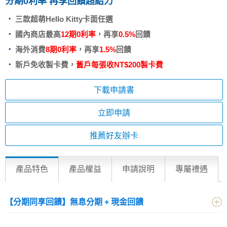
分期0利率 再享回饋超給力
三款超萌Hello Kitty卡面任選
國內商店最高
12期0利率
，再享
0.5%
回饋
海外消費
8期0利率
，再享
1.5%
回饋
新戶免收製卡費，
舊戶每張收NT$200製卡費
下載申請書
立即申請
推薦好友辦卡
產品特色
產品權益
申請說明
專屬禮遇
【分期同享回饋】無息分期 + 現金回饋