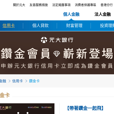
關於元大
友善服務措施
法定揭露事項
消費者保護專區
香港分行
個人金融
法人金融
信用卡
個人貸款
財富管理
投資理
金融
信用卡
鑽金卡
金卡
【帶著鑽金一起飛】