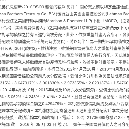
兄弟訊息更新-2016/05/03 親愛的客戶 您好： 關於您之前以特定金
man Brothers Treasury Co. B.V.)發行並由美國雷曼控股公司(Lehman Br
行委任之美國律師事務所Morrison & Foerster LLP(下稱「MO
下合稱「美國雷曼債務人」)之美國破產法第11章重整計畫已於西元(下同)20
右對承認債權之持有人進行首次分配，此外，依據重整計畫內容所示，各
分配現金總額達美金1千萬元時(說明1)，將以每半年為一期對已承認債
30日及9月30日(說明2)。惟請注意，雖然美國雷曼債務人之重整計畫業
人將依據重整計畫繼續收取現金、了結債務並對債權人進行分配，因此其
美國雷曼債務人將繼續就其破產債務進行和解，依據重整計畫所示，重整
提出異議。 如前段所述，本行已於2012年4月及10月、2013年4月及10月
收到美國雷曼控股公司前八次分配款項，受償比例分別約為美國法院承認債權金額之
76315%、3.647317%、3.961836%、2.973355%、2.029137%、1
、2014年4月及10月、2015年4月及10月六次分配款項，受償比例約為荷
79%、5.062%、4.248%、3.41%、2.44%，且皆已寄發通知函給
比例約為承認債權金額之0.429479%。 本行將依據信託契約及與客戶
處理本次分配款項。 本行將於近期寄發通知函通知應受分配客戶本次分配
任何疑義，敬請洽詢本行聯絡窗口，電話：（02）21736699分機7128
託部 敬上 2016 年 05 月 03 日 說明1： 如任一美國雷曼債務人