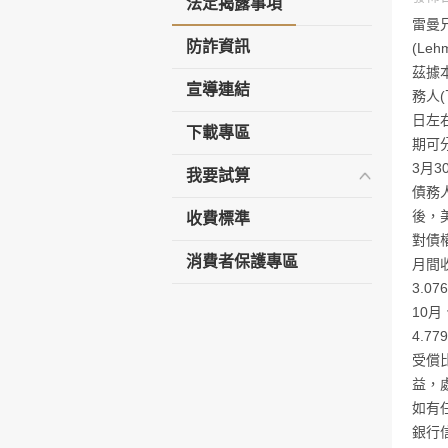
法定揭露事項
雷曼
防詐資訊
(Leh
茲據本
宣導連結
務人(
日左
下載專區
期可
3月
我要試算
債務
後，
收費標準
對債權
消費者保護專區
月間
3.0
10月
4.7
受償
益，
如有
銀行信