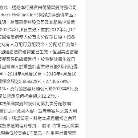
錢信託方式，透過本行投資由荷蘭雷曼財務公司
others Holdings Inc.)保證之連動債商品，
FO」)之說明，美國雷曼控股公司及其關係企業債
12年3月6日生效，並於2012年4月17
美國雷曼債務人於首次分配期日後，如各
權之持有人分配可分配現金，分配期日為每年
經美國破產法院確認並已生效，但因美國雷曼
破產案件仍繼續進行。於重整計畫生效日
計畫管理人於重整計畫生效日後2年內仍得
、2014年4月及10月、2015年4月及10
3.609229%、2.435579%、
.547661%，及荷蘭雷曼財務公司於2013年5月及
蘭法院承認債權金額之12.27%、
您。關於本次美國雷曼控股公司第九次分配款項，
合意簽訂之同意書內容，並考量客戶之最大利
金額，請您留意。針對本訊息通知之內容
，或您專屬的理財專員。 順頌 時祺 元大商業
之可分配現金低於美金1千萬元，則重整計畫管理