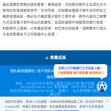
謹此提醒民眾務必提高警覺、審慎留意，切勿輕信郵件主旨或內文中
使用的危害或威脅用字，亦勿慌張，在點擊各種電子郵件及所附加之
檔案或連結前，務必先行確認電子郵件之寄件者、郵件內留存之聯繫
方式及其電子郵件地址的真實性，並請依據郵件相關資訊進行查證、
判斷郵件之真偽，以免權益受損。如您有任何疑慮，請聯繫本行或元
大金控集團各子公司客服中心查證。
+
集團成員
全新元大行動銀行正式改版上線！
隱私權保護聲明
|
客戶資料保密措施
|
宣導連結
|
網站導覽
|
介面更簡潔 操作更直覺 使用更安心
無障礙官網
地址：106台北市大安區仁愛路三段157號 電子信箱：
service@yuanta.com 客服專線：0800-688-168
防詐諮詢專線(02)2182-6165 營業人：元大商業銀行股份有
限公司
營利事業統一編號：86517315
為提供您更好、更個人化的服務，本網站採用網路追蹤工具（包含但不限於
Cookies等）來優化使用者體驗。若您繼續瀏覽本網站，即表示您同意我們