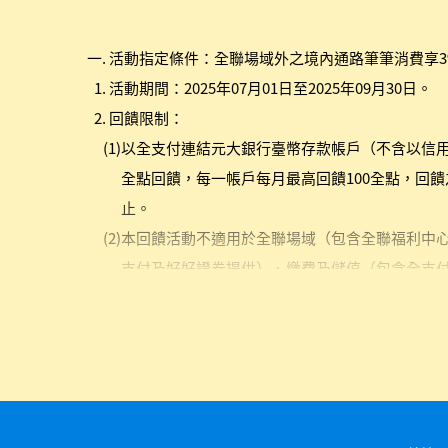
活動指定條件：全聯場域外之境內通路筆筆消費享3
活動期間：2025年07月01日至2025年09月30日。
回饋限制：
以全支付連結元大銀行臺幣存款帳戶（不含以信
全點回饋，每一帳戶每月最高回饋100全點，回饋
止。
本回饋活動不適用於全聯場域（包含全聯福利中心
支付及好好證券提供）、繳費及儲值（包含全支付A
本活動所稱「單筆消費」為「實質交易款項」，且
其他折抵優惠，以參加者實際應支付之交易金額計
本活動之全點回饋為限量回饋，額滿將於全支付AP
訊系統紀錄認定為準，系統將以符合活動資格之優
額與資訊，可至全支付「錢包」>「點數紀錄」內觀看
或可選右上角「篩選圖示」後選擇活動通知，或至