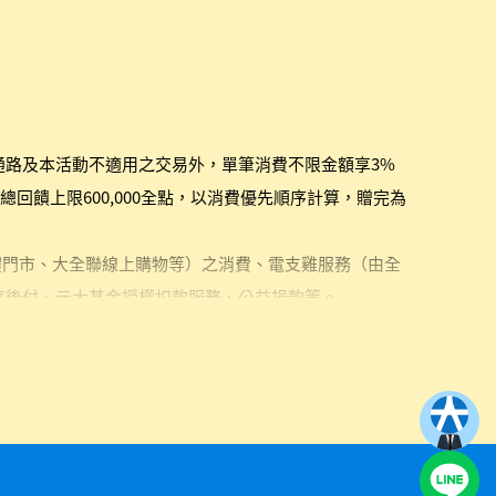
路及本活動不適用之交易外，單筆消費不限金額享3%
回饋上限600,000全點，以消費優先順序計算，贈完為
體門市、大全聯線上購物等）之消費、電支雞服務（由全
E先享後付、元大基金授權扣款服務、公益捐款等。
配方食品、塑膠袋等），並扣除店家相關優惠或全點等
活動實際額滿之時間。額滿資格及時間認定依全支付之資
理由要求補贈點，請視情況評估參與。查詢全點回饋金
點選右上角最新訊息「小鈴鐺圖示」>直接查看額滿公告