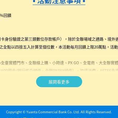
%回饋
用卡身份驗證之第三類數位存款帳戶），除於全聯場域之通路、境外通
之全點以四捨五入計算至個位數，本活動每月回饋上限20萬點，活動總
全臺實體門市、全聯線上購、小時達、PX GO、全電商、大全聯實
PP現金/銀行帳戶儲值、全聯PXPAY儲值）、跨境消費、AFTE
不含法令規定不可促銷之商品（包括但不限於菸品、嬰兒與較大嬰兒
展開看更多
算。
P、PX Pay首頁及元大銀行網站公告，惟額滿之公告時間並不等同
先順序匯入參加者帳戶，參加者不得以未獲知本活動回饋額滿訊息為
。查詢額滿公告，可至全支付APP或PX Pay首頁之全支付入口>
Copyright © Yuanta Commercial Bank Co. Ltd. All Rights Reserved.
元大銀行官網查看。