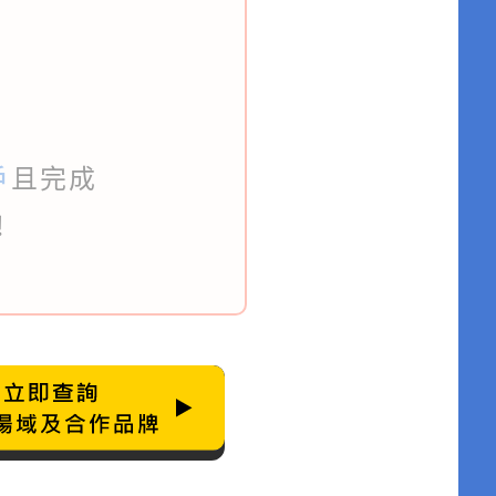
戶
且完成
!