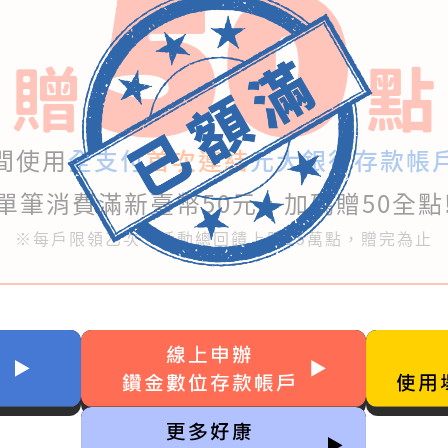
間使用
全支付
首次連結
元大銀行存款帳
單筆消費滿新臺幣50元，加碼贈50全點
※每戶限領乙次，活動總回饋上限15萬點，贈完為止