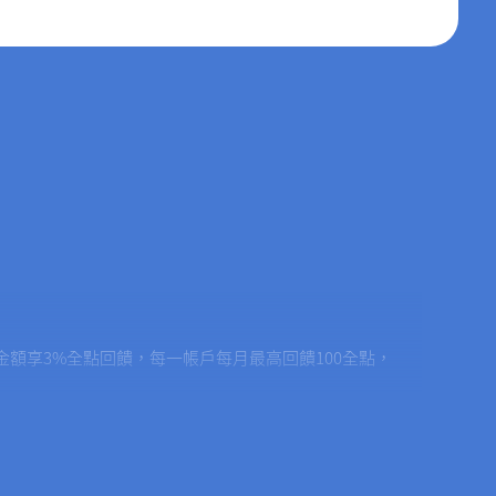
額享3%全點回饋，每一帳戶每月最高回饋100全點，
順序計算，贈完為止。
及好好證券提供）、繳費及儲值（包含全支付APP現金/