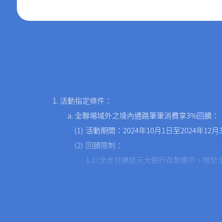
活動指定條件：
全聯場域外之境內通路筆筆消費享3%回饋：
活動期間：2024年10月1日至2024年12月
回饋限制：
1.以全支付連結元大銀行存款帳戶，除於
回饋之全點以四捨五入計算至個位數，本
2.本活動不適用於全聯場域（包含全聯實
銀行帳戶儲值、全聯PXPAY儲值）、跨境
首綁消費滿額加碼贈50全點：