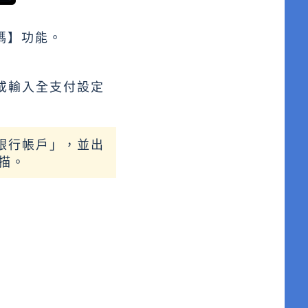
碼】功能。
或輸入全支付設定
銀行帳戶」，並出
掃描。