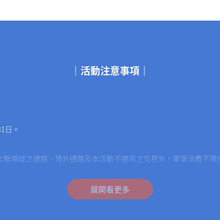
｜活動注意事項｜
31日。
全聯場域之通路、境外通路及本活動不適用之交易外，單筆消費不限金
活動每月回饋上限8萬點，活動總回饋上限24萬點全點，以消費優先
體門市、全聯線上購（PXGO!）等）之消費、電支雞服務（由全支付
展開看更多
消費。