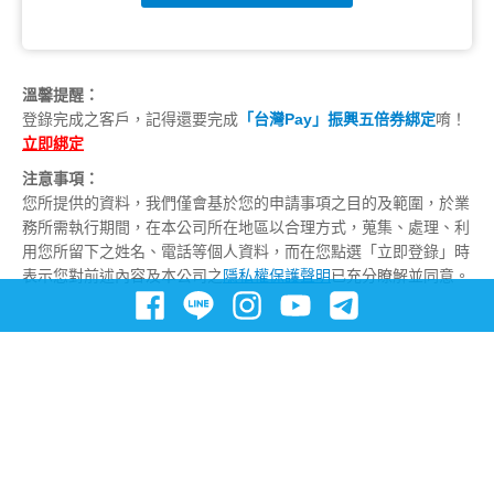
溫馨提醒：
登錄完成之客戶，記得還要完成
「台灣Pay」振興五倍券綁定
唷！
立即綁定
注意事項：
您所提供的資料，我們僅會基於您的申請事項之目的及範圍，於業
務所需執行期間，在本公司所在地區以合理方式，蒐集、處理、利
用您所留下之姓名、電話等個人資料，而在您點選「立即登錄」時
表示您對前述內容及本公司之
隱私權保護聲明
已充分瞭解並同意。
Copyright © Yuanta Commercial Bank Co. Ltd. All Rights Reserved.
地址：106台北市大安區仁愛路三段157號
電子信箱：Service@yuanta.com
客服專線：0800-688-168