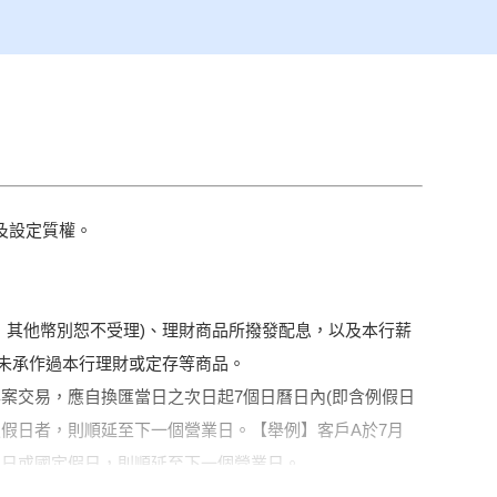
及設定質權。
，其他幣別恕不受理)、理財商品所撥發配息，以及本行薪
且未承作過本行理財或定存等商品。
案交易，應自換匯當日之次日起7個日曆日內(即含例假日
定假日者，則順延至下一個營業日。【舉例】客戶A於7月
為例假日或國定假日，則順延至下一個營業日。
活存/定期存款/撥發利息、(3)本專案期間將既有之美元和