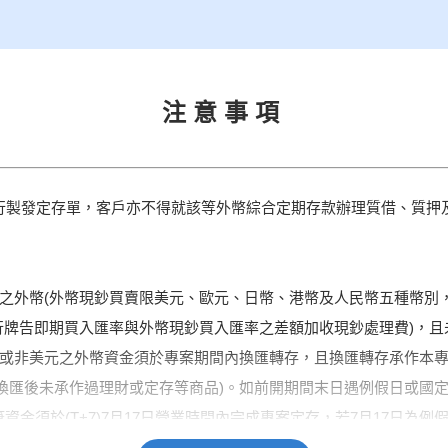
注意事項
行製發定存單，客戶亦不得就該等外幣綜合定期存款辦理質借、質押
之外幣(外幣現鈔買賣限美元、歐元、日幣、港幣及人民幣五種幣別
行牌告即期買入匯率與外幣現鈔買入匯率之差額加收現鈔處理費)，
或非美元之外幣資金須於專案期間內換匯轉存，且換匯轉存承作本專
金換匯後未承作過理財或定存等商品)。如前開期間末日遇例假日或國
該筆資金須於(T+7)7月17日營業時間內完成專案定存，若7月17日
申購美元計價之外幣理財商品滿期金/贖回金/解約金、(2)既有之美元