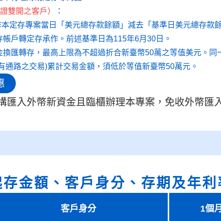
證雙開之客戶）
：
承作本定存專案當日「美元總存款餘額」減去「基準日美元總存款
帳戶轉定存承作。前述基準日為115年6月30日。
金換匯轉存，最高上限為不超過折合新臺幣50萬之等值美元。同
有通路之交易)累計交易金額，須低於等值新臺幣50萬元。
惠
構匯入外幣新資金且臨櫃辦理本專案，免收外幣匯
起存金額、客戶身分、存期及年利
客戶身分
1個