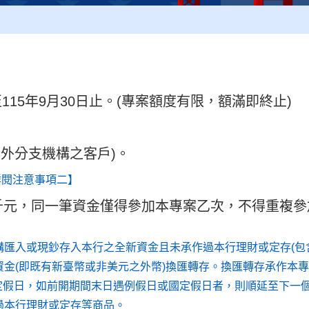
至115年9月30日止。(專案額度有限，額滿即終止)
外分支機構之客戶)。
詳閱注意事項二】
千元，同一筆資金僅得參加本專案乙次，不得重複參
構匯入或現鈔存入本行之全新資金且未承作過本行理財或定存(包
資金(即既有新臺幣或非美元之外幣)換匯轉存。換匯轉存承作本
定假日，如前開期間末日遇例假日或國定假日者，則順延至下一
過本行理財或定存等商品。