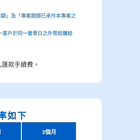
餘額」及「專案期間已承作本專案之
一客戶於同⼀營業日之外幣結購結
入匯款手續費。
率如下
月
3個月