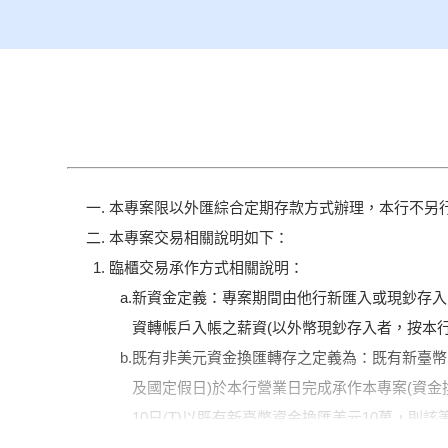
本專案限以外匯綜合定期存款方式辦理，本行不另
本專案交易相關說明如下：
臨櫃交易承作方式相關說明：
新資金定義：專案期間由他行新匯入或現鈔存入
資轉帳戶入帳之薪資(以外幣現鈔存入者，按本
既有非美元資金換匯轉存之定義為：既有新臺幣
及國定假日)於本行營業日完成承作本專案(資
10日(T)以既有新臺幣資金換匯美元10萬，則
以下情況皆不符合本專案可承作資金：(1)於本行