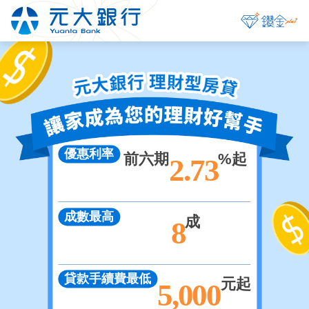
優惠利率
前六期
%起
2.73
成數最高
成
8
貸款手續費最低
元起
5,000