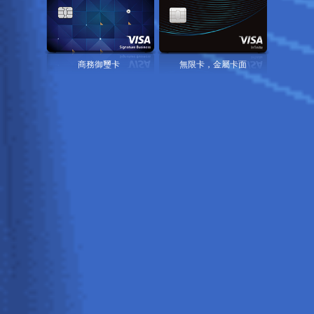
商務御璽卡
無限卡，金屬卡面