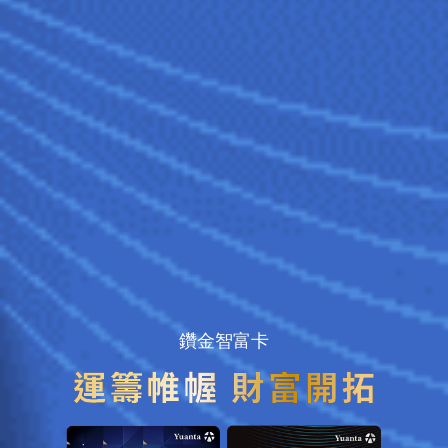
鑽金智富卡