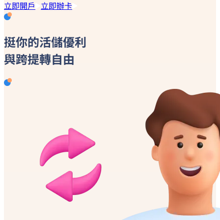
立即開戶
立即辦卡
挺你的
活儲優利
與跨提轉自由