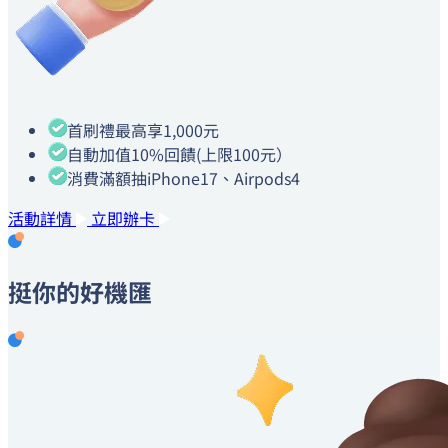
首刷禮
最高享
1,000
元
自動加值
10%
回饋
(上限100元）
消費滿額
抽
iPhone17、Airpods4
活動詳情
立即辦卡
挺你的
好機匯