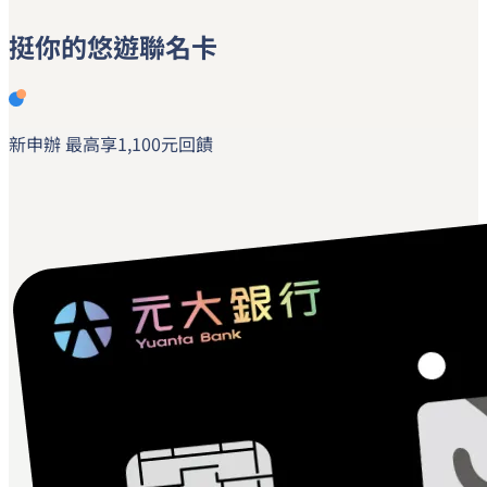
挺你的
悠遊聯名卡
新申辦
最高享
1,100元
回饋