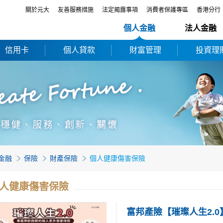
關於元大
友善服務措施
法定揭露事項
消費者保護專區
香港分行
個人金融
法人金融
信用卡
個人貸款
財富管理
投資理
金融
保險
財產保險
個人健康傷害保險
人健康傷害保險
富邦產險【璀璨人生2.