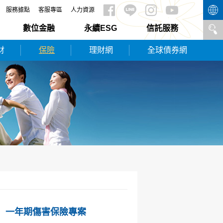
服務據點
客服專區
人力資源
數位金融
永續ESG
信託服務
財
保險
理財網
全球債券網
0】一年期傷害保險專案