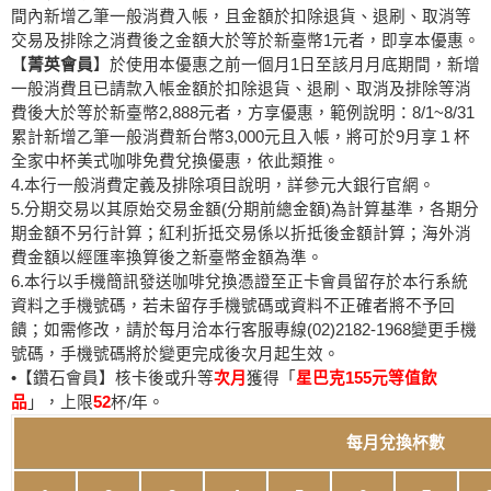
間內新增乙筆一般消費入帳，且金額於扣除退貨、退刷、取消等
交易及排除之消費後之金額大於等於新臺幣1元者，即享本優惠。
【
菁英會員
】於使用本優惠之前一個月1日至該月月底期間，新增
一般消費且已請款入帳金額於扣除退貨、退刷、取消及排除等消
費後大於等於新臺幣2,888元者，方享優惠，範例說明：8/1~8/31
累計新增乙筆一般消費新台幣3,000元且入帳，將可於9月享１杯
全家中杯美式咖啡免費兌換優惠，依此類推。
4.本行一般消費定義及排除項目說明，詳參
元大銀行官網
。
5.分期交易以其原始交易金額(分期前總金額)為計算基準，各期分
期金額不另行計算；紅利折抵交易係以折抵後金額計算；海外消
費金額以經匯率換算後之新臺幣金額為準。
6.本行以手機簡訊發送咖啡兌換憑證至正卡會員留存於本行系統
資料之手機號碼，若未留存手機號碼或資料不正確者將不予回
饋；如需修改，請於每月洽本行客服專線(02)2182-1968變更手機
號碼，手機號碼將於變更完成後次月起生效。
•【鑽石會員】核卡後或升等
次月
獲得「
星巴克155元等值飲
品
」，上限
52
杯/年。
每月兌換杯數