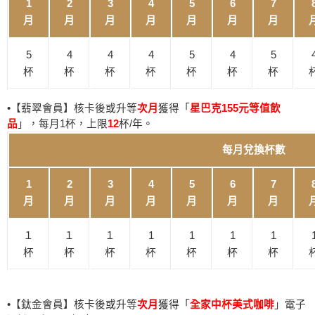
1
2
3
4
5
6
7
月
月
月
月
月
月
月
5
4
4
4
5
4
5
杯
杯
杯
杯
杯
杯
杯
•【翡翠會員】核卡後或升等
次月
獲得「
星巴克155元等值飲
品
」，每月1杯，上限
12
杯/年。
每月兌換杯數
1
2
3
4
5
6
7
月
月
月
月
月
月
月
１
１
１
1
1
1
1
杯
杯
杯
杯
杯
杯
杯
•【鈦金會員】核卡後或升等
次月
獲得「
全家中杯美式咖啡
」電子