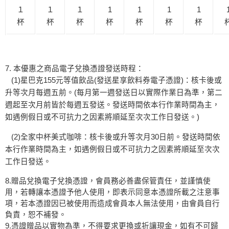
１
１
１
1
1
1
1
杯
杯
杯
杯
杯
杯
杯
7. 本優惠之商品電子兌換憑證發送時程：
(1)星巴克155元等值飲品(發送星享飲料券電子憑證)：核卡後或
升等次月每週五前。(每月第一週發送日以實際作業日為準，第二
週起至次月前皆於每週五發送。發送時間依本行作業時間為主，
如遇例假日或不可抗力之因素將順延至次次工作日發送。)
(2)全家中杯美式咖啡：核卡後或升等次月30日前。發送時間依
本行作業時間為主，如遇例假日或不可抗力之因素將順延至次次
工作日發送。
8.贈品兌換電子兌換憑證，會員務必善盡保管責任，並謹慎使
用，若轉讓本憑證予他人使用，即表示同意本憑證所載之注意事
項，若本憑證因已被使用而造成會員本人無法使用，由會員自行
負責，恕不補發。
9.憑證贈品以實物為準，不得要求更換或折讓現金，如有不可歸