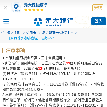
元大行動銀行
安裝
登入
個人金融
信用卡
鑽金智富卡<邀請制>
【會員尊享咖啡禮遇】最高52杯
注意事項
1.本活動僅限鑽金智富卡正卡會員適用。
2.所謂會籍期間係指核卡日當月起算至第
13
個月的月底或自會員
等級變動當月起算至第
12
個月的月底，範例說明：
(1)若您為【鑽石會員】，核卡日為110/1/18，則會籍期間為
110/1/18~111/1/31。
(2)若您原為【翡翠會員】，自110/3/1升為【鑽石會員】，則會籍
期間為110/3/1~111/2/28。
3.本優惠所稱【鑽石會員】【翡翠會員】和【
鈦金會員
】會籍期
間新增乙筆一般消費，係指會籍期間新增之一般消費且已請款入
帳，範例說明：【鑽石會員】會籍期間為110/1/18~111/1/31，期