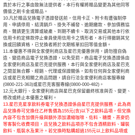
責於本行之事由致無法提供者，本行有權將贈品變更為其他同等
價值之刷卡金或贈品。
10.凡於贈品兌換電子憑證發送前，信用卡正、附卡有遭強制停
用、申請停用、結清銷戶、掛失不補發、逾期繳款、參加債務協
商、聲請更生清算或破產、到期不續卡、取消交易或其他本行依
信用卡約定條款停止會員使用信用卡之情形者，本行得撤銷其兌
換或回饋資格，已兌換者將於次期帳單扣回等值金額。
11.本優惠不得與全家便利商店及星巴克優惠併用，請勿擅自偽
造、變造商品電子兌換憑證，以免受罰，商品電子兌換憑證係由
全家便利商店及星巴克提供服務，本行與全家便利商店及星巴克
之間並無合夥、經銷、代理或保證關係，如有任何與全家便利商
店或星巴克相關之商品問題，請自行洽全家便利商店客服專線
(0800-221-363)或星巴克客服專線(0800-000-482)。
12.元大銀行、全家便利商店與星巴克保留最終核准與否、變更、
修改或終止本優惠之權利。
13.星巴克星享飲料券電子兌換憑證係由星巴克提供服務，此為商
品兌換券可兌換任乙杯售價為155元(含)以下之飲料品項，但兌換
內容不包含加價升級與額外添加濃縮咖啡、佐料、糖漿、燕麥奶
等客製化收費項目，且兌換之飲料品項亦不包含酒精飲料、罐裝
飲料、瓶裝水及果汁。若兌換時點購超過155元以上飲料品項或