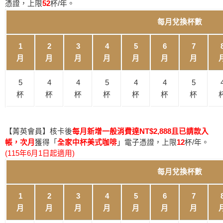
憑證，上限
52
杯/年。
每月兌換杯數
1
2
3
4
5
6
7
月
月
月
月
月
月
月
5
4
4
5
4
4
5
杯
杯
杯
杯
杯
杯
杯
【菁英會員】核卡後
每月新增一般消費達NT$2,888且已請款入
帳，次月
獲得「
全家中杯美式咖啡
」電子憑證，上限
12
杯/年。
(115年6月1日起適用)
每月兌換杯數
1
2
3
4
5
6
7
月
月
月
月
月
月
月