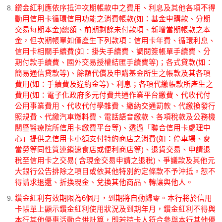
鑽金紅利應依序抵沖次期帳款中之費用、利息及其他各項不得
動用信用卡循環信用功能之消費帳款(如：基金申購款、分期
交易每期本金)總額、前期剩餘未付款項、新增當期帳款之本
金，但次期帳單如僅產生下列款項：信用卡年費、循環利息、
信用卡相關手續費(如：掛失手續費、調閱簽帳單手續費、分
期付款手續費、國外交易授權結匯手續費等)；各式貸款(如：
簡易通信貸款等)、餘額代償及申購基金所生之帳款及其各項
費用(如：手續費及違約金等)、利息；各項代繳帳款所產生之
費用(如：電子化政府多元付費共通作業平台繳費、代收代付
公用事業費用、代收代付學雜費、繳納交通罰款、代繳換發行
照規費、代繳汽車燃料費、電話語音繳款、各項稅款及公務機
關暨醫療院所信用卡繳費平台等)、透過「聯合信用卡處理中
心」提供之信用卡小額支付特約商店之消費(如：停車場、麥
當勞等同性質連鎖速食店或便利商店等)、退貨交易、申請退
稅至信用卡之交易( 含現金交易申請之退稅)、爭議款及其他元
大銀行公告排除之項目或依其他特別約定條款不予沖抵。恕不
得請求退還、折換現金、兌換其他商品、轉讓與他人。
鑽金紅利有效期限為6個月，到期將自動歸零。本行將於信用
卡帳單上顯示鑽金紅利使用狀況及到期年月，鑽金紅利不得與
本行其他優惠活動合併計算，即若持卡人符合參與本行其他優