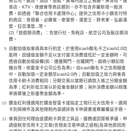
貨公司、飯店、酒店、旅館、賣場內設立之餐廳、美食街、速
食店、KTV、夜總會等商店類別，亦不包含非屬新增一般消
費，如透過「聯合信用卡處理中心」提供之信用卡小額支付特
約商店：肯德基、必勝客、麥當勞、漢堡王、胖老爹、弘爺漢
堡、拉亞漢堡...等。
(2)「旅遊類消費」：含旅行社、免稅店、航空公司及飯店類消
費。
自動加值指會員與本行約定，於使用icash聯名卡之icash2.0功
能時，因儲值金額不足以支付當次消費或低於一定金額時，可
透過自動加值設備(如：捷運閘門、台鐵閘門、超商小額扣款
機台等，依愛金卡公司公告為準)，自icash聯名卡之信用額度
中，自動加值一定金額至icash2.0內；自動加值之效力與會員
信用卡刷卡消費相同；分期交易以當期已請款入帳之分期金額
為準；紅利折抵交易以折抵後金額計算；海外消費金額以經匯
率換算後之新臺幣金額為準。
鑽金紅利僅適用於鑽金智富卡或指定之現行元大信用卡，適用
卡別與條件及其他限制內容請詳各卡申請書或專屬權益手冊。
會員因任何理由退還刷卡買受之貨品、服務或因簽帳爭議、申
請退稅至信用卡之交易(含現金交易申請之退稅)及其他原因而