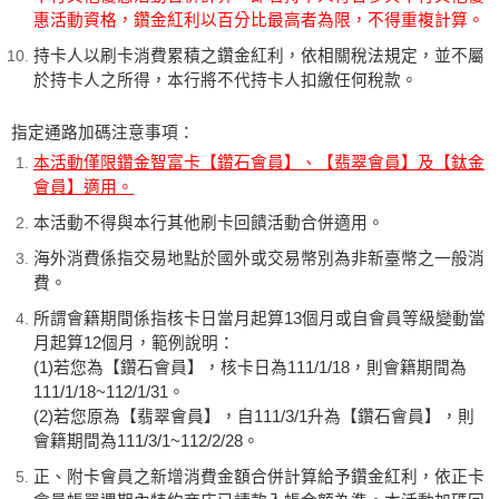
惠活動資格，鑽金紅利以百分比最高者為限，不得重複計算。
持卡人以刷卡消費累積之鑽金紅利，依相關稅法規定，並不屬
於持卡人之所得，本行將不代持卡人扣繳任何稅款。
指定通路加碼注意事項：
本活動僅限鑽金智富卡【鑽石會員】、【翡翠會員】及【鈦金
會員】適用。
本活動不得與本行其他刷卡回饋活動合併適用。
海外消費係指交易地點於國外或交易幣別為非新臺幣之一般消
費。
所謂會籍期間係指核卡日當月起算13個月或自會員等級變動當
月起算12個月，範例說明：
(1)若您為【鑽石會員】，核卡日為111/1/18，則會籍期間為
111/1/18~112/1/31。
(2)若您原為【翡翠會員】，自111/3/1升為【鑽石會員】，則
會籍期間為111/3/1~112/2/28。
正、附卡會員之新增消費金額合併計算給予鑽金紅利，依正卡