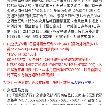
會員帳單週期內特約商店已請款入帳金額為準。本活動加碼回
饋採兩階段入帳，當期結帳日針對已入帳之消費，先回饋一般
消費之海外消費2.2%鑽金紅利及國內消費1.2%鑽金紅利，指
定通路加碼回饋(鑽石會員10%、翡翠會員5%及鈦金會員3%)
之鑽金紅利，將於次次月結帳日回饋至正卡會員信用卡帳上。
範例說明：鑽金智富卡【鑽石會員】，以結帳日為每月1日為
例，於1月2日至2月1日期間，指定通路消費且皆為海外消費
NT$32萬，國內消費NT$20萬，則鑽金紅利計算方式如下：
(1)您先於2月1日獲得鑽金紅利NT$9,440【即海外消費(NT$32
萬*2.2%=NT$7,040)+國內消費(NT$20萬
*1.2%=NT$2,400)】。
(2)再於次次月結帳日4月1日獲得指定通路加碼鑽金紅利
NT$30,000【即指定通路消費(NT$32萬*10%=NT$32,000)，因
已超過每年回饋上限，故本月僅回饋NT$30,000，且會籍期間
將不再享有指定通路加碼回饋】。
本行一般消費定義及排除項目說明，詳參
元大銀行官網
。
指定通路定義：
(1)「餐飲類消費」之認定依該消費商店登記之商店行業別代碼
為基準(MCC code為5811、5812、5813、5814)，不包含：百