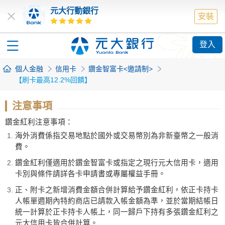
元大行動銀行
安裝
登入
個人金融
信用卡
鑽金智富卡<邀請制>
【刷卡最高12.2%回饋】
注意事項
鑽金紅利注意事項：
海外消費係指交易地點於國外或交易幣別為非新臺幣之一般消
費。
鑽金紅利僅適用於鑽金智富卡或指定之現行元大信用卡，適用
卡別與條件請詳各卡申請書或專屬權益手冊。
正、附卡之新增消費金額合併計算給予鑽金紅利，依正卡持卡
人帳單週期內特約商店已請款入帳金額為準，並於當期結帳日
統一計算於正卡持卡人帳上，同一歸戶下持有多張鑽金紅利之
元大信用卡皆合併計算。