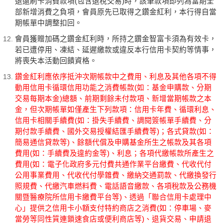
退還刷卡消費款項(包含退稅交易)時，該筆款項即列為當期全
部新增消費之負項，會員原先已取得之鑽金紅利，本行得自當
期帳單中調整扣回。
會員獲贈加碼之鑽金紅利時，所持之鑽金智富卡須為有效卡，
若已遭停用、凍結、延遲繳款或違反本行信用卡契約等情事，
將喪失本活動回饋資格。
鑽金紅利應依序抵沖次期帳款中之費用、利息及其他各項不得
動用信用卡循環信用功能之消費帳款(如：基金申購款、分期
交易每期本金)總額、前期剩餘未付款項、新增當期帳款之本
金，但次期帳單如僅產生下列款項：信用卡年費、循環利息、
信用卡相關手續費(如：掛失手續費、調閱簽帳單手續費、分
期付款手續費、國外交易授權結匯手續費等)；各式貸款(如：
簡易通信貸款等)、餘額代償及申購基金所生之帳款及其各項
費用(如：手續費及違約金等)、利息；各項代繳帳款所產生之
費用(如：電子化政府多元付費共通作業平台繳費、代收代付
公用事業費用、代收代付學雜費、繳納交通罰款、代繳換發行
照規費、代繳汽車燃料費、電話語音繳款、各項稅款及公務機
關暨醫療院所信用卡繳費平台等)、透過「聯合信用卡處理中
心」提供之信用卡小額支付特約商店之消費(如：停車場、麥
當勞等同性質連鎖速食店或便利商店等)、退貨交易、申請退