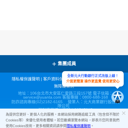
+
集團成員
全新元大行動銀行正式改版上線！
隱私權保護聲明
|
客戶資料保密措施
|
宣導連結
|
網站導覽
|
介面更簡潔 操作更直覺 使用更安心
無障礙官網
地址：106台北市大安區仁愛路三段157號 電子信箱：
service@yuanta.com 客服專線：0800-688-168
防詐諮詢專線(02)2182-6165 營業人：元大商業銀行股份有
限公司
營利事業統一編號：86517315
為提供您更好、更個人化的服務，本網站採用網路追蹤工具（包含但不限於
Cookies等）來優化使用者體驗。若您繼續瀏覽本網站，即表示您同意我們
使用Cookies技術，更多相關資訊請參閱
隱私權保護聲明
。